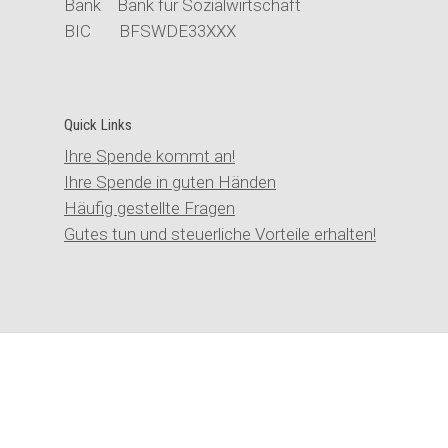
Bank Bank für Sozialwirtschaft
BIC BFSWDE33XXX
Quick Links
Ihre Spende kommt an!
Ihre Spende in guten Händen
Häufig gestellte Fragen
Gutes tun und steuerliche Vorteile erhalten!
© Stiftung der Cellitinnen |
Kontakt
|
Impressum
|
Datenschutz